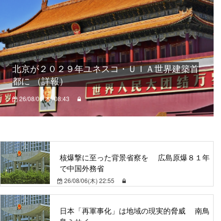
北京が２０２９年ユネスコ・ＵＩＡ世界建築首
都に （詳報）
26/08/06(木) 08:43
核爆撃に至った背景省察を 広島原爆８１年
で中国外務省
26/08/06(木) 22:55
日本「再軍事化」は地域の現実的脅威 南鳥