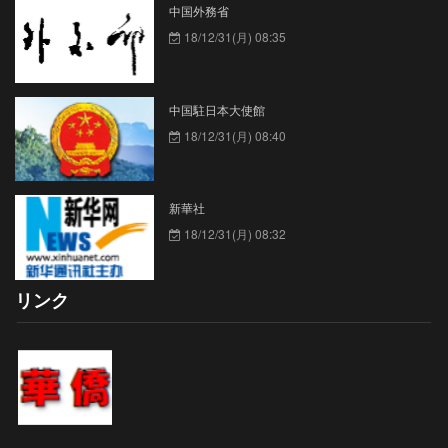
中国外務省
経済関連法律・条文
217
18/12/31(月) 08:35
経済指標・統計
1018
サイエンス
731
中国駐日本大使館
環境技術
94
18/12/31(月) 08:40
医療・衛生・バイオ
140
動植物
37
新華社
18/12/31(月) 08:32
宇宙開発
482
社会
215
リンク
まつり・イベント
27
労働・社会保障
88
災害・異常気象
332
人口問題
38