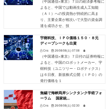
（中国通信=東京）７日の経済参考報に
よると、中国では動画生成人工知能
（ＡＩ）への投資熱が持続的に高ま
り、主要企業が相次いで大型の資金調
達を成功させ、技
宇樹科技、ＩＰＯ価格１５０・８元
ディープシークも出資
Cns
26/08/08(土) 07:08
（中国通信=東京）７日付の証券時報に
よると、中国のロボットメーカー、宇
樹科技（ユニツリー・ロボティクス）
は６日夜、新規株式公開（ＩＰＯ）の
発行価格を１
無錫で海峡両岸シンクタンク学術フォ
ーラム 国家統...
Cns
26/08/08(土) 02:30