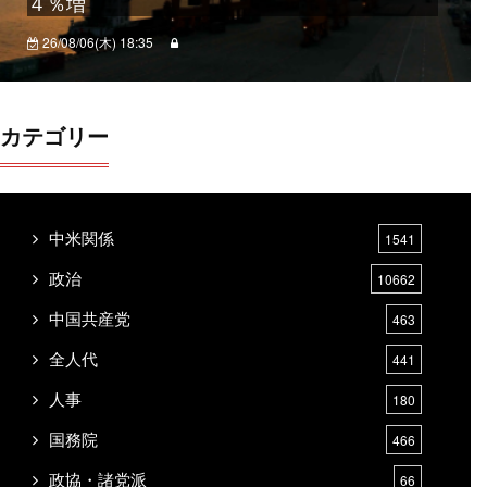
４％増
26/08/06(木) 18:35
カテゴリー
中米関係
1541
政治
10662
中国共産党
463
全人代
441
人事
180
国務院
466
政協・諸党派
66