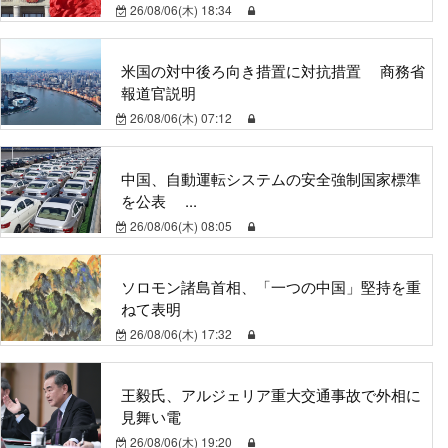
26/08/06(木) 18:34
米国の対中後ろ向き措置に対抗措置 商務省
報道官説明
26/08/06(木) 07:12
中国、自動運転システムの安全強制国家標準
を公表 ...
26/08/06(木) 08:05
ソロモン諸島首相、「一つの中国」堅持を重
ねて表明
26/08/06(木) 17:32
王毅氏、アルジェリア重大交通事故で外相に
見舞い電
26/08/06(木) 19:20