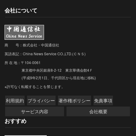
文化産業
182
会社について
企業情報・イノベーション
49
対外経済・貿易・外資
2313
海外投資・進出
338
商 号：株式会社・中国通信社
エネルギー・資源
588
英語表記：China News Service CO.,LTD.(ＣＮＳ)
所 在 地：〒104-0061
交通・運輸・観光
1005
東京都中央区銀座8-2-12 東京華僑会館4Ｆ
製造業・小売
984
(平成9年2月1日、千代田区から現在地に移転)
建設・不動産・インフラ
※許可なく転載することを禁じます。
329
賃金・雇用
197
利用規約
プライバシー
著作権ポリシー
免責事項
農・林・水産業
265
サービス内容
会社概要
おすすめ
消費者志向・動向
350
知的所有権
62