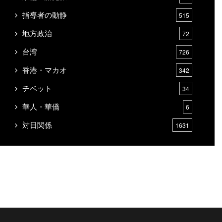
指導者の動静
515
地方政治
72
台湾
726
香港・マカオ
342
チベット
34
華人・華僑
6
対日関係
1631
国際・対外関係
6048
軍事・国防関係
989
経済
7504
株・為替・金融
1705
IT・情報通信産業
901