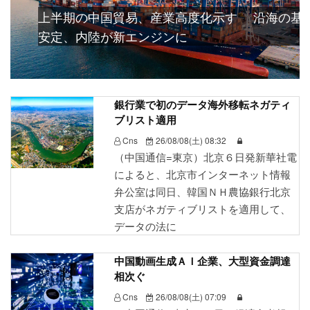
上半期の中国貿易、産業高度化示す 沿海の基
安定、内陸が新エンジンに
銀行業で初のデータ海外移転ネガティ
ブリスト適用
Cns
26/08/08(土) 08:32
（中国通信=東京）北京６日発新華社電
によると、北京市インターネット情報
弁公室は同日、韓国ＮＨ農協銀行北京
支店がネガティブリストを適用して、
データの法に
中国動画生成ＡＩ企業、大型資金調達
相次ぐ
Cns
26/08/08(土) 07:09