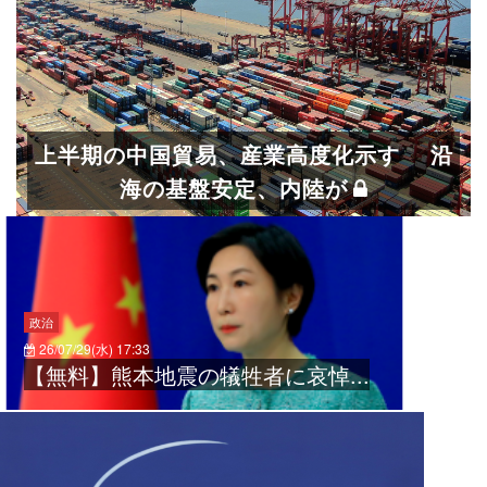
a
v
i
g
a
t
上半期の中国貿易、産業高度化示す 沿
i
海の基盤安定、内陸が
o
n
政治
26/07/29(水) 17:33
【無料】熊本地震の犠牲者に哀悼...