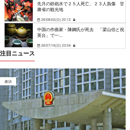
先月の鉄砲水で２５人死亡、２３人負傷 甘
粛省の観光地
26/08/02(日) 20:12
中国の作曲家・陳鋼氏が死去 「梁山伯と祝
英台」で一...
26/07/19(日) 23:04
注目ニュース
政治