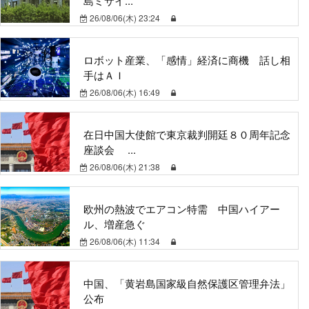
島ミサイ...
26/08/06(木) 23:24
ロボット産業、「感情」経済に商機 話し相
手はＡＩ
26/08/06(木) 16:49
在日中国大使館で東京裁判開廷８０周年記念
座談会 ...
26/08/06(木) 21:38
欧州の熱波でエアコン特需 中国ハイアー
ル、増産急ぐ
26/08/06(木) 11:34
中国、「黄岩島国家級自然保護区管理弁法」
公布