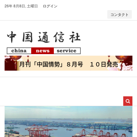
26年 8月8日, 土曜日
ログイン
コンタクト
T
o
g
g
l
e
n