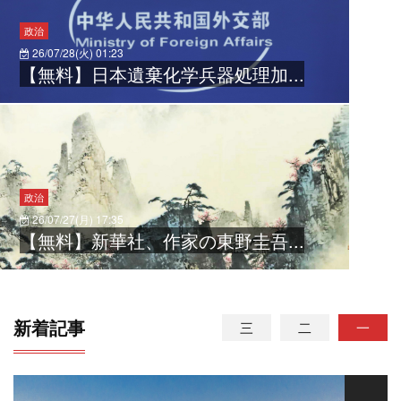
政治
26/07/28(火) 01:23
【無料】日本遺棄化学兵器処理加...
政治
26/07/27(月) 17:35
【無料】新華社、作家の東野圭吾...
新着記事
三
二
一