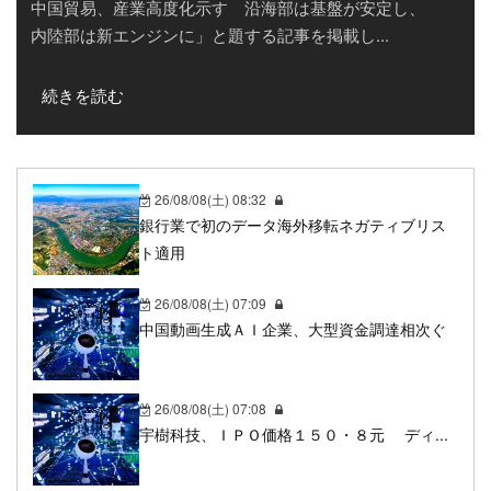
中国貿易、産業高度化示す 沿海部は基盤が安定し、
内陸部は新エンジンに」と題する記事を掲載し...
続きを読む
26/08/08(土) 08:32
銀行業で初のデータ海外移転ネガティブリス
ト適用
26/08/08(土) 07:09
中国動画生成ＡＩ企業、大型資金調達相次ぐ
26/08/08(土) 07:08
宇樹科技、ＩＰＯ価格１５０・８元 ディ...