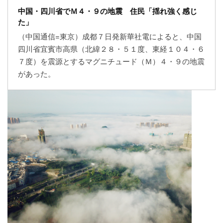
中国・四川省でＭ４・９の地震 住民「揺れ強く感じ
た」
（中国通信=東京）成都７日発新華社電によると、中国
四川省宜賓市高県（北緯２８・５１度、東経１０４・６
７度）を震源とするマグニチュード（Ｍ）４・９の地震
があった。