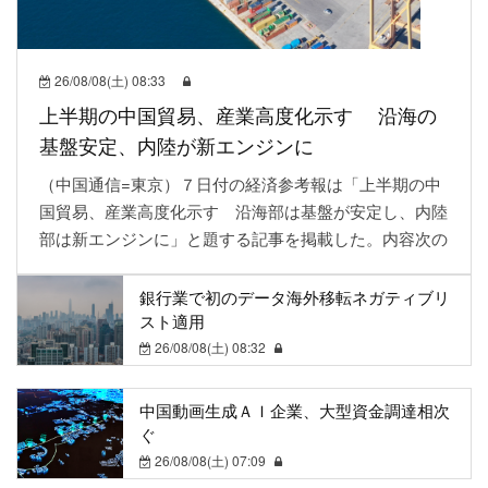
26/08/08(土) 08:33
上半期の中国貿易、産業高度化示す 沿海の
基盤安定、内陸が新エンジンに
（中国通信=東京）７日付の経済参考報は「上半期の中
国貿易、産業高度化示す 沿海部は基盤が安定し、内陸
部は新エンジンに」と題する記事を掲載した。内容次の
銀行業で初のデータ海外移転ネガティブリ
スト適用
26/08/08(土) 08:32
中国動画生成ＡＩ企業、大型資金調達相次
ぐ
26/08/08(土) 07:09