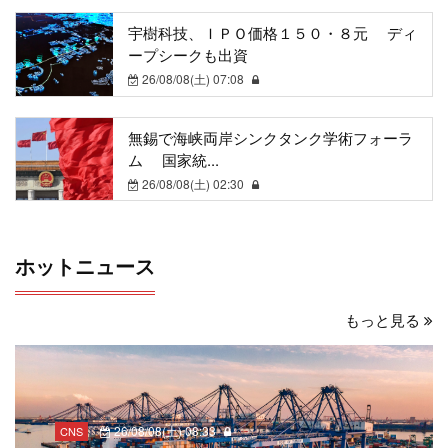
宇樹科技、ＩＰＯ価格１５０・８元 ディ
ープシークも出資
26/08/08(土) 07:08
無錫で海峡両岸シンクタンク学術フォーラ
ム 国家統...
26/08/08(土) 02:30
ホットニュース
もっと見る
26/08/08(土) 08:33
CNS