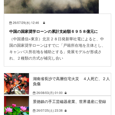
26/07/29(水) 12:46
中国の国家奨学ローンの累計支給額６９５８億元に
（中国通信=東京）北京２８日発新華社電によると、中
国の国家奨学ローンはすでに「戸籍所在地を主体とし、
キャンパス所在地を補助とする」発展モデルが形成さ
れ、２種類の方式が補完し合い
湖南省長沙で高層住宅火災 ４人死亡、２人
負傷
26/08/03(月) 01:00
景徳鎮の手工芸磁器産業、世界遺産に登録
26/07/25(土) 23:38