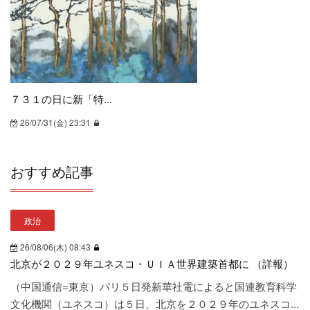
人口問題
38
事故・事件
471
物故
31
７３１の日に新「特...
文化・教育・芸術
214
26/07/31(金) 23:31
人文科学
7
宗教
8
おすすめ記事
環境問題
82
文学
3
政治
文化財・考古
84
26/08/06(木) 08:43
出版・報道
27
北京が２０２９年ユネスコ・ＵＩＡ世界建築首都に （詳報）
博物館・展示会
21
（中国通信=東京）パリ５日発新華社電によると国連教育科学
文化機関（ユネスコ）は５日、北京を２０２９年のユネスコ...
教育
116