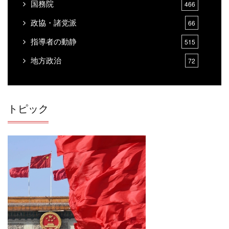
国務院
466
政協・諸党派
66
指導者の動静
515
地方政治
72
台湾
725
香港・マカオ
342
トピック
チベット
34
華人・華僑
6
対日関係
1624
国際・対外関係
6043
軍事・国防関係
987
経済
7484