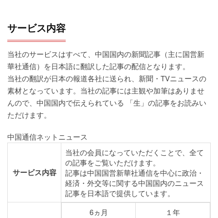
a
v
サービス内容
i
g
a
当社のサービスはすべて、中国国内の新聞記事（主に国営新
t
華社通信）を日本語に翻訳した記事の配信となります。
i
当社の翻訳が日本の報道各社に送られ、新聞・TVニュースの
o
素材となっています。当社の記事には主観や加筆はありませ
n
んので、中国国内で伝えられている 「生」の記事をお読みい
ただけます。
中国通信ネットニュース
当社の会員になっていただくことで、全て
の記事をご覧いただけます。
サービス内容
記事は中国国営新華社通信を中心に政治・
経済・外交等に関する中国国内のニュース
記事を日本語で提供しています。
6ヵ月
１年