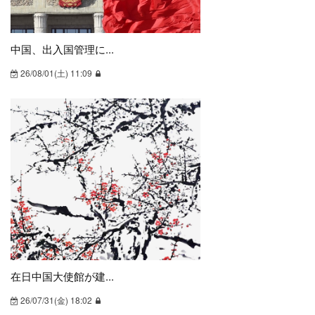
株・為替・金融
1703
IT・情報通信産業
895
中国、出入国管理に...
文化産業
182
26/08/01(土) 11:09
企業情報・イノベーション
49
対外経済・貿易・外資
2306
海外投資・進出
337
エネルギー・資源
586
交通・運輸・観光
1005
製造業・小売
978
建設・不動産・インフラ
328
賃金・雇用
197
在日中国大使館が建...
農・林・水産業
264
26/07/31(金) 18:02
消費者志向・動向
349