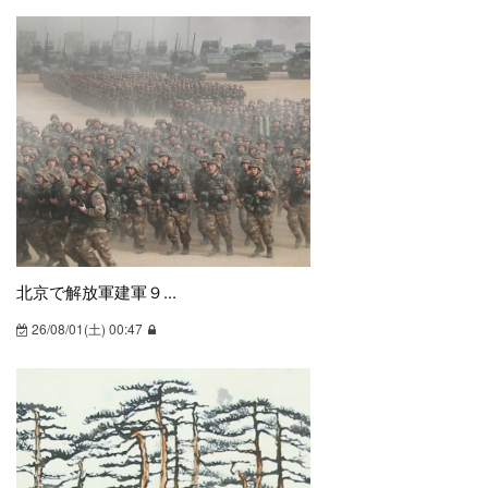
知的所有権
62
経済関連法律・条文
216
経済指標・統計
1014
サイエンス
728
環境技術
94
医療・衛生・バイオ
140
動植物
37
北京で解放軍建軍９...
宇宙開発
480
26/08/01(土) 00:47
社会
214
まつり・イベント
27
労働・社会保障
88
災害・異常気象
331