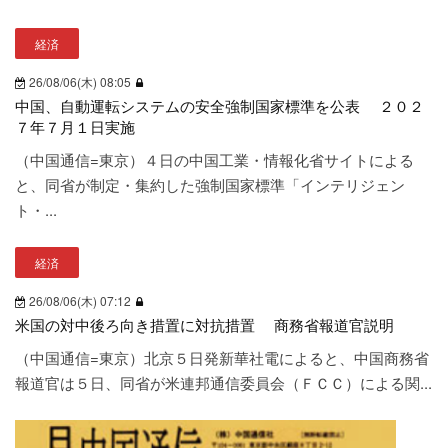
芸術
29
経済
スポーツ
94
26/08/06(木) 08:05
中国、自動運転システムの安全強制国家標準を公表 ２０２
７年７月１日実施
（中国通信=東京）４日の中国工業・情報化省サイトによる
と、同省が制定・集約した強制国家標準「インテリジェン
ト・...
経済
26/08/06(木) 07:12
米国の対中後ろ向き措置に対抗措置 商務省報道官説明
（中国通信=東京）北京５日発新華社電によると、中国商務省
報道官は５日、同省が米連邦通信委員会（ＦＣＣ）による関...