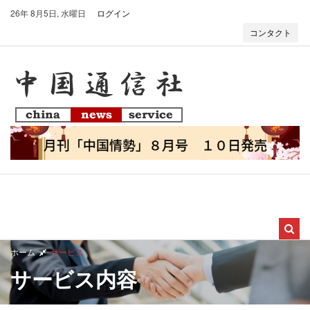
26年 8月5日, 水曜日
ログイン
コンタクト
T
o
g
g
ホーム
サービス
l
サービス内容
e
n