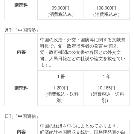
購読料
99,000円
198,000円
（消費税込み）
（消費税込み）
月刊「中国情勢」
中国の政治・外交・国防等に関する文献資
料集で、党・政府指導者の発言や演説、
内容
党・政府機関の公文書や各国との外交文
書、人民日報などの社説や論文を載せてい
ます。
１冊
１年
1,200円
10,165円
購読料
（消費税込・送料
（消費税込・送料
別）
別）
日刊「中国通信」
中国の経済を中心にまとめてあります。
内容
経済統計や国際収支統計、国務院発表の白